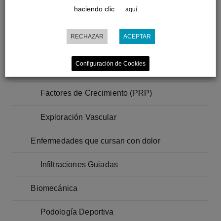
haciendo clic
aquí.
Tratamientos
RECHAZAR
ACEPTAR
Podología General
Configuración de Cookies
Pie Diabético
Factores de Crecimiento (PRP)
Exploración Vascular
Enfermedades que cursan con dolor
Infiltraciones Guiadas
Biomecánica
Podología Deportiva