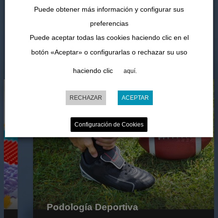
Puede obtener más información y configurar sus
Nuestros Tratamientos
preferencias
Puede aceptar todas las cookies haciendo clic en el
CON LAS ÚLTIMAS TECNOLOGÍAS, PODEMOS
botón «Aceptar» o configurarlas o rechazar su uso
AYUDARTE
haciendo clic
aquí.
RECHAZAR
ACEPTAR
Configuración de Cookies
Podología Deportiva