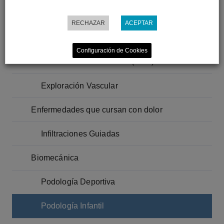
Podología General
RECHAZAR
ACEPTAR
Pie Diabético
Configuración de Cookies
Factores de Crecimiento (PRP)
Exploración Vascular
Enfermedades que cursan con dolor
Infiltraciones Guiadas
Biomecánica
Podología Deportiva
Podología Infantil